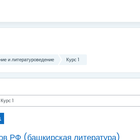
ние и литературоведение
Курс 1
Search courses
дов РФ (башкирская литература)